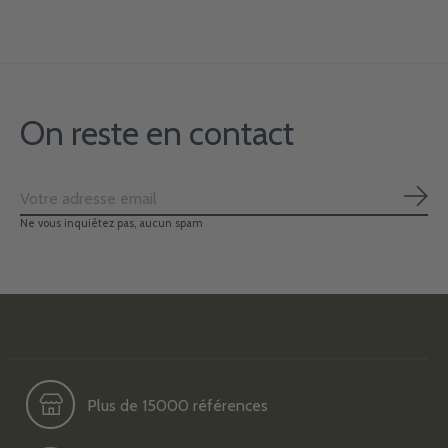
On reste en contact
S'ab
Ne vous inquiétez pas, aucun spam
Plus de 15000 références