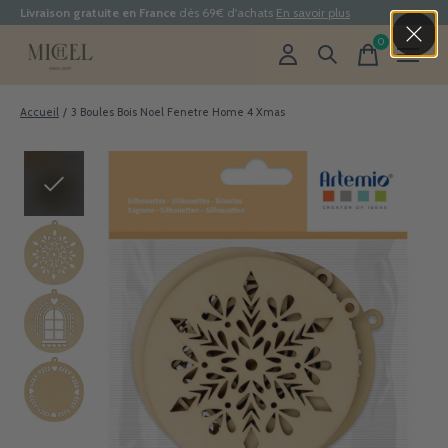
Livraison gratuite en France
dès 69€ d'achats
En savoir plus
0
items
Accueil
/
3 Boules Bois Noel Fenetre Home 4 Xmas
Slideshow Items