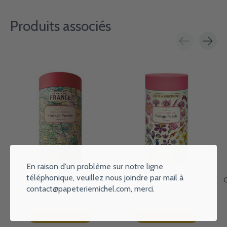
Produits associés
Carousel items
En raison d'un problème sur notre ligne
téléphonique, veuillez nous joindre par mail à
CAVALLINI PAPERS Puzzle 1000
CAVALLINI PAPERS Puzzle 1000
C
Pièces Plan De La France. 55 X
Pièces - Fleurs Arc En Ciel. 55 X
contact@papeteriemichel.com
, merci.
70 Cm
70 Cm
€31,90
€31,90
Ajouter au panier
Ajouter au panier