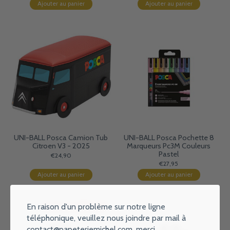
Ajouter au panier
Ajouter au panier
UNI-BALL Posca Camion Tub
UNI-BALL Posca Pochette 8
Citroen V3 - 2025
Marqueurs Pc3M Couleurs
Pastel
€24,90
€27,95
Ajouter au panier
Ajouter au panier
En raison d'un problème sur notre ligne
Bientôt disponible
téléphonique, veuillez nous joindre par mail à
contact@papeteriemichel.com
, merci.