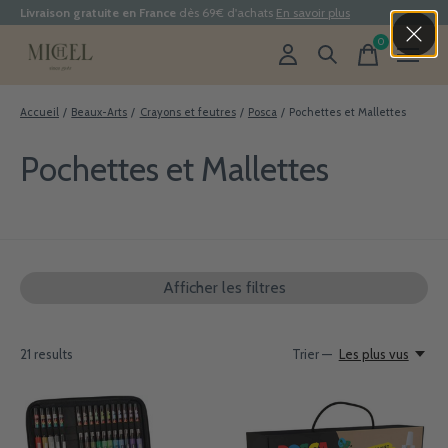
Livraison gratuite en France
dès 69€ d'achats
En savoir plus
0
items
Accueil
/
Beaux-Arts
/
Crayons et feutres
/
Posca
/
Pochettes et Mallettes
Pochettes et Mallettes
Afficher les filtres
21
results
Trier —
Les plus vus