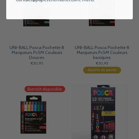
UNI-BALL Posca Pochette 8
UNI-BALL Posca Pochette 8
Marqueurs Pc5M Couleurs
Marqueurs Pc5M Couleurs
Douces
basiques
€30,95
€30,95
Ajouter au panier
Bientôt disponible