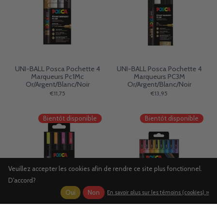
UNI-BALL Posca Pochette 4
UNI-BALL Posca Pochette 4
Marqueurs Pc1Mc
Marqueurs PC3M
Or/Argent/Blanc/Noir
Or/Argent/Blanc/Noir
€11,75
€13,95
Bientôt disponible
Bientôt disponible
Veuillez accepter les cookies afin de rendre ce site plus fonctionnel.
D'accord?
Oui
Non
En savoir plus sur les témoins (cookies) »
UNI-BALL Posca Pochette 4
UNI-BALL Posca Pochette 8