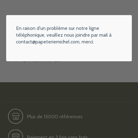
En raison d'un problème sur notre ligne
On reste en contact
téléphonique, veuillez nous joindre par mail à
contact@papeteriemichel.com
, merci.
S'ab
Ne vous inquiétez pas, aucun spam
Plus de 15000 références
Paiement en 3 fois sans frais