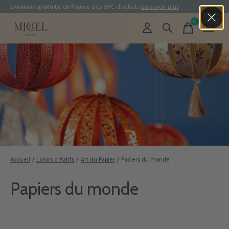
Livraison gratuite en France
dès 69€ d'achats
En savoir plus
0
items
Accueil
/
Loisirs créatifs
/
Art du Papier
/
Papiers du monde
Papiers du monde