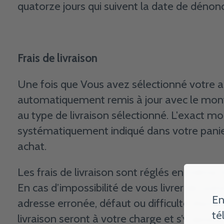
quatorze jours qui suivent la date de déno
Frais de livraison
Une fois que Vous avez sélectionné votre adr
automatiquement remis à jour avec le mont
au type de livraison sélectionné. L'exact mo
systématiquement indiqué dans votre panie
achat.
Les frais de livraison sont réglés en même
En cas d’impossibilité de vous livrer de votre
En
adresse erronée, défaut ou difficulté d’accès a
té
livraison seront à votre charge et s’y ajoute