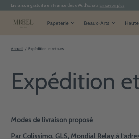
Livraison gratuite en France
dès 69€ d'achats
En savoir plus
Papeterie
Beaux-Arts
Haute 
Accueil
/
Expédition et retours
Expédition et
Modes de livraison proposé
Par Colissimo, GLS, Mondial Relay
à l'adre