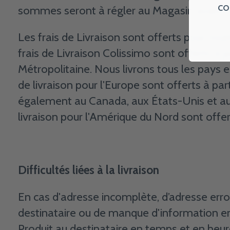
co
sommes seront à régler au Magasin avant to
Les frais de Livraison sont offerts pour tou
frais de Livraison Colissimo sont offerts à 
Métropolitaine. Nous livrons tous les pays 
de livraison pour l'Europe sont offerts à par
également au Canada, aux États-Unis et au
livraison pour l'Amérique du Nord sont offer
Difficultés liées à la livraison
En cas d'adresse incomplète, d’adresse erron
destinataire ou de manque d'information ent
Produit au destinataire en temps et en heur