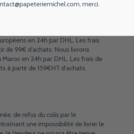
ntact@papeteriemichel.com
, merci.
ute re-livraison.
te mise à disposition en Magasin. Les
partir de 69€ d’achats en France
européens en 24h par DHL. Les frais
tir de 99€ d'achats. Nous livrons
 Maroc en 24h par DHL. Les frais de
ts à partir de 159€HT d'achats.
ée, de refus du colis par le
raînant une impossibilité de livrer le
e, le Vendeur ne pourra être tenue