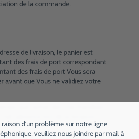
nciation de la commande.
esse de livraison, le panier est
ant des frais de port correspondant
ntant des frais de port Vous sera
r avant que Vous ne validiez votre
 temps que l’achat des marchandises.
 fait (absence lors de la livraison,
 raison d'un problème sur notre ligne
u lieu de livraison …), les frais de re-
léphonique, veuillez nous joindre par mail à
ront des frais de traitement. Ces