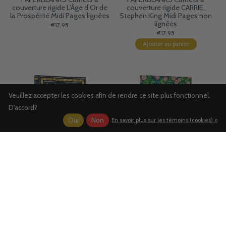
couverture rigide L’Âge d’Or de
couverture rigide CARRIE,
la Prospérité Midi Pages lignées
Stephen King Midi Pages non
lignées
€17,95
€17,95
Ajouter au panier
Veuillez accepter les cookies afin de rendre ce site plus fonctionnel.
D'accord?
Oui
Non
En savoir plus sur les témoins (cookies) »
PAPERBLANKS Carnets à
PAPERBLANKS Carnets Flexis à
couverture rigide Les Papillons
couverture souple Rivière aux
Mini Pages non lignées
Lotus Mini Pages non lignées
€14,95
€13,95
Ajouter au panier
Ajouter au panier