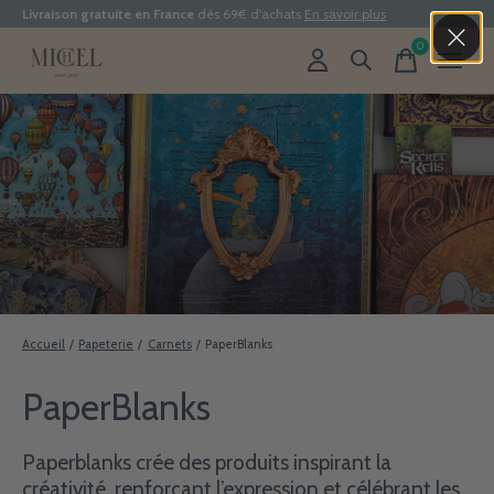
Livraison gratuite en France
dès 69€ d'achats
En savoir plus
0
items
Accueil
/
Papeterie
/
Carnets
/
PaperBlanks
PaperBlanks
Paperblanks crée des produits inspirant la
créativité, renforçant l’expression et célébrant les