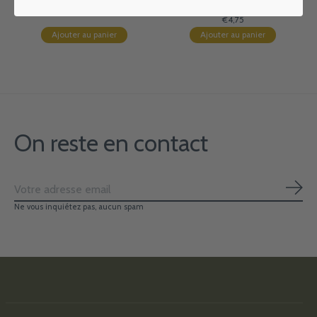
522
€4,75
€4,75
Ajouter au panier
Ajouter au panier
On reste en contact
S'ab
Ne vous inquiétez pas, aucun spam