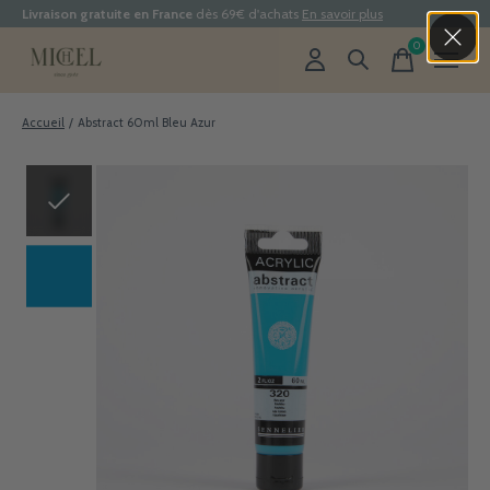
Livraison gratuite en France
dès 69€ d'achats
En savoir plus
0
items
Accueil
/
Abstract 60ml Bleu Azur
Slideshow Items