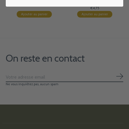
522
€4,75
€4,75
Ajouter au panier
Ajouter au panier
On reste en contact
S'ab
Ne vous inquiétez pas, aucun spam