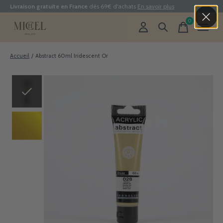
Livraison gratuite en France
dès 69€ d'achats
En savoir plus
0
items
Accueil
/
Abstract 60ml Iridescent Or
Slideshow Items