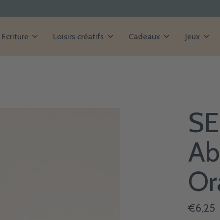
Ecriture
Loisirs créatifs
Cadeaux
Jeux
SE
Ab
Or
€6,25