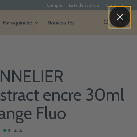
Compte
Liste de souhaits
Comparer
0
items
Maroquinerie
Nouveautés
NNELIER
stract encre 30ml
ange Fluo
En stock