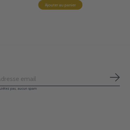
Ajouter au panier
S'ab
uiétez pas, aucun spam