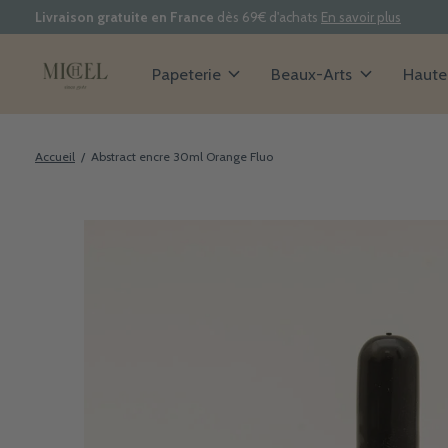
Livraison gratuite en France
dès 69€ d'achats
En savoir plus
Papeterie
Beaux-Arts
Haute 
Accueil
/
Abstract encre 30ml Orange Fluo
Slideshow Items