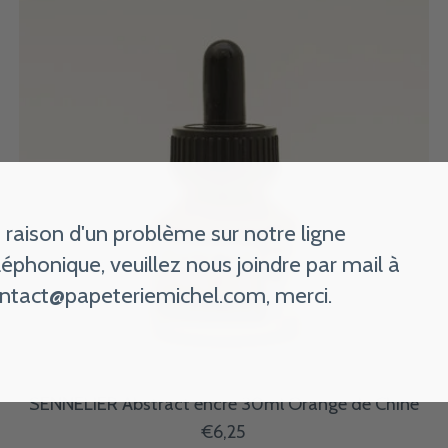
 raison d'un problème sur notre ligne
léphonique, veuillez nous joindre par mail à
ntact@papeteriemichel.com
, merci.
SENNELIER Abstract encre 30ml Orange de Chine
€6,25