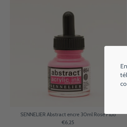
En
té
co
SENNELIER Abstract encre 30ml Rose Fluo
€6,25