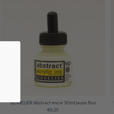
SENNELIER Abstract encre 30ml Jaune fluo
€6,25