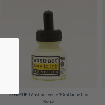
SENNELIER Abstract encre 30ml Jaune fluo
€6,25