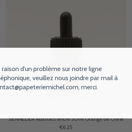
 raison d'un problème sur notre ligne
léphonique, veuillez nous joindre par mail à
ntact@papeteriemichel.com
, merci.
SENNELIER Abstract encre 30ml Orange de Chine
€6,25