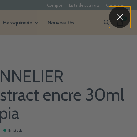
Compte
Liste de souhaits
Comparer
0
items
Maroquinerie
Nouveautés
NNELIER
stract encre 30ml
pia
En stock