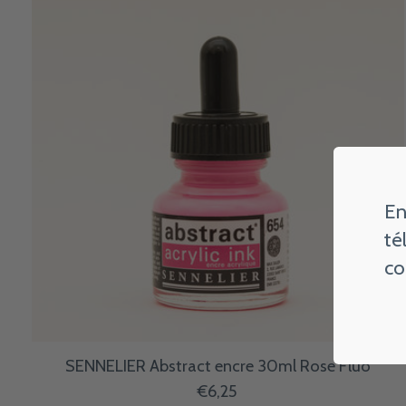
En
té
co
SENNELIER Abstract encre 30ml Rose Fluo
€6,25