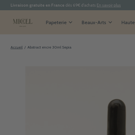
Livraison gratuite en France
dès 69€ d'achats
En savoir plus
Papeterie
Beaux-Arts
Haute 
Accueil
/
Abstract encre 30ml Sepia
Slideshow Items