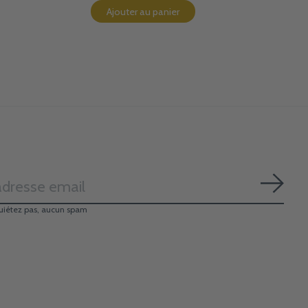
Ajouter au panier
S'ab
uiétez pas, aucun spam