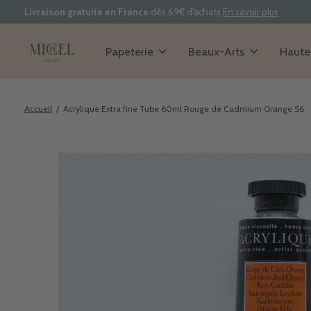
Livraison gratuite en France
dès 69€ d'achats
En savoir plus
Papeterie
Beaux-Arts
Haute 
Accueil
/
Acrylique Extra fine Tube 60ml Rouge de Cadmium Orange S6
Slideshow Items