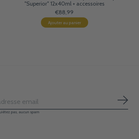
"Superior" 12x40ml + accessoires
€88,99
Ajouter au panier
S'ab
uiétez pas, aucun spam