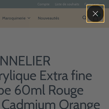
Compte
Liste de souhaits
Comparer
0
items
Maroquinerie
Nouveautés
NNELIER
rylique Extra fine
be 60ml Rouge
 Cadmium Orange