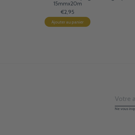
15mmx20m
€2,95
Ajouter au panier
Ne vous inq