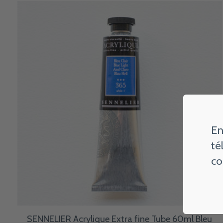
Carousel items
En
té
co
SENNELIER Acrylique Extra fine Tube 60ml Bleu