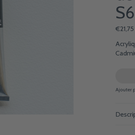
S6
€21,75
Acryli
Cadmi
Ajouter 
Descri