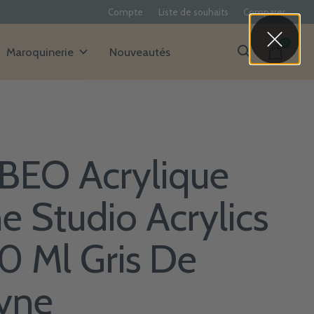
Compte
Liste de souhaits
Comparer
0
items
Maroquinerie
Nouveautés
BEO Acrylique
ne Studio Acrylics
0 Ml Gris De
yne