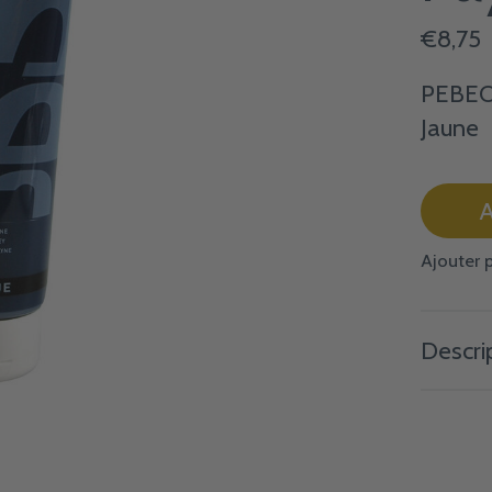
€8,75
PEBEO 
Jaune
A
Ajouter 
Descri