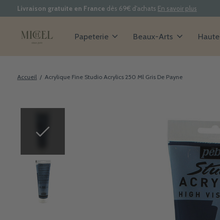
Livraison gratuite en France
dès 69€ d'achats
En savoir plus
Papeterie
Beaux-Arts
Haute 
Accueil
/
Acrylique Fine Studio Acrylics 250 Ml Gris De Payne
Slideshow Items