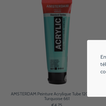
En
té
co
AMSTERDAM Peinture Acrylique Tube 120 ml Vert
Turquoise 661
€4,75