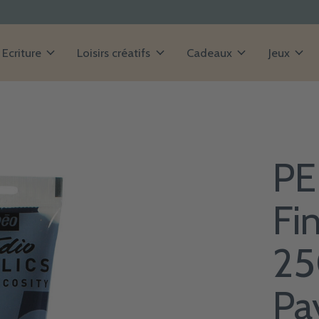
Ecriture
Loisirs créatifs
Cadeaux
Jeux
PE
Fi
25
Pa