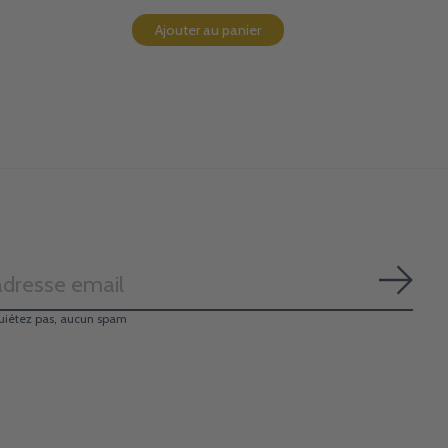
Ajouter au panier
S'ab
uiétez pas, aucun spam