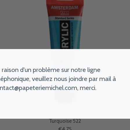
 raison d'un problème sur notre ligne
léphonique, veuillez nous joindre par mail à
ntact@papeteriemichel.com
, merci.
AMSTERDAM Peinture Acrylique Tube 120 ml Bleu
Turquoise 522
€4,75