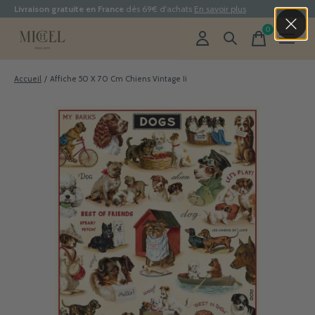
Livraison gratuite en France
dès 69€ d'achats
En savoir plus
0
items
Accueil
/
Affiche 50 X 70 Cm Chiens Vintage Ii
Slideshow Items