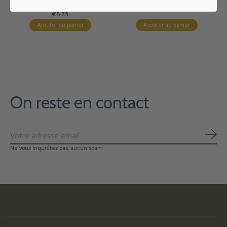
Graphique
€3,25
€8,75
Ajouter au panier
Ajouter au panier
On reste en contact
S'ab
Ne vous inquiétez pas, aucun spam