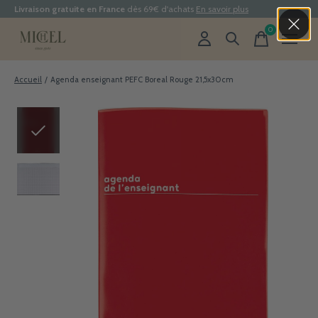
Livraison gratuite en France
dès 69€ d'achats
En savoir plus
0
items
Accueil
/
Agenda enseignant PEFC Boreal Rouge 21,5x30cm
Slideshow Items