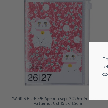
En
té
co
MARK'S EUROPE Agenda sept 2026-déc 2027 A6
Patterns , Cat 15,5x11,5cm