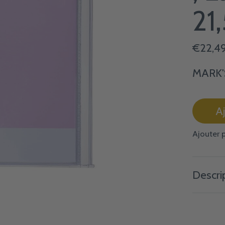
21
€22,4
MARK'
A
Ajouter 
Descri