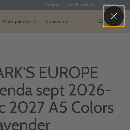
Compte
Liste de souhaits
Comparer
0
items
Maroquinerie
Nouveautés
RK'S EUROPE
enda sept 2026-
c 2027 A5 Colors
Lavender