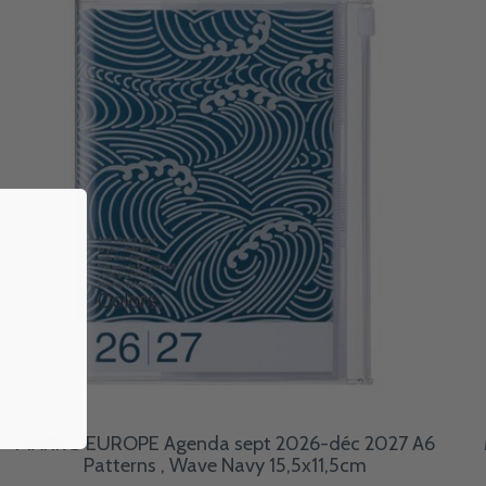
MARK'S EUROPE Agenda sept 2026-déc 2027 A6
Patterns , Wave Navy 15,5x11,5cm