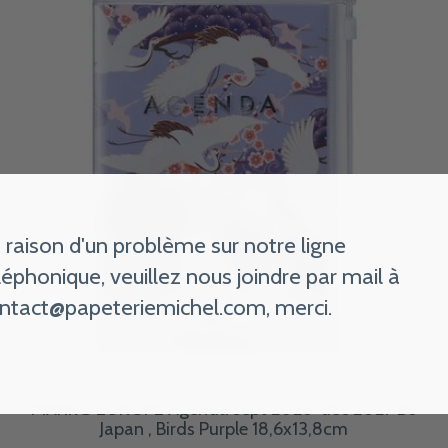
 raison d'un problème sur notre ligne
léphonique, veuillez nous joindre par mail à
ntact@papeteriemichel.com
, merci.
MARK'S EUROPE Agenda sept 2026-déc 2027 B6
Japan , Birds Purple 18,6x13,8cm