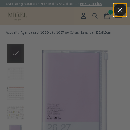
Livraison gratuite en France
dès 69€ d'achats
En savoir plus
0
items
Accueil
/
Agenda sept 2026-déc 2027 A6 Colors , Lavander 15,5x11,5cm
Slideshow Items