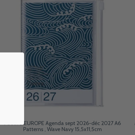
MARK'S EUROPE Agenda sept 2026-déc 2027 A6
Patterns , Wave Navy 15,5x11,5cm