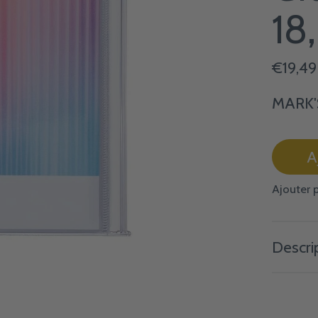
18
€19,49
MARK'
A
Ajouter 
Descri