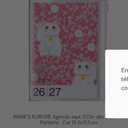
En
té
co
MARK'S EUROPE Agenda sept 2026-déc 2027 A6
Patterns , Cat 15,5x11,5cm