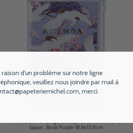
 raison d'un problème sur notre ligne
léphonique, veuillez nous joindre par mail à
ntact@papeteriemichel.com
, merci.
MARK'S EUROPE Agenda sept 2026-déc 2027 B6
Japan , Birds Purple 18,6x13,8cm