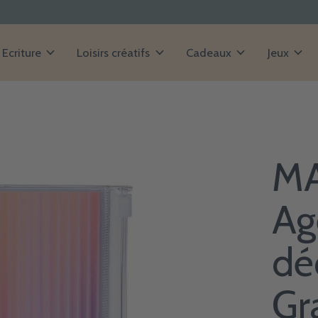
Ecriture
Loisirs créatifs
Cadeaux
Jeux
MA
Ag
dé
Gr