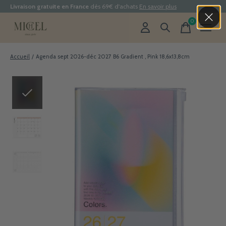
Livraison gratuite en France
dès 69€ d'achats
En savoir plus
0
items
Accueil
/
Agenda sept 2026-déc 2027 B6 Gradient , Pink 18,6x13,8cm
Slideshow Items