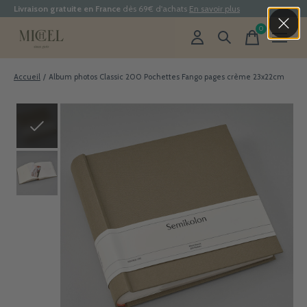
Livraison gratuite en France
dès 69€ d'achats
En savoir plus
0
items
Accueil
/
Album photos Classic 200 Pochettes Fango pages crème 23x22cm
Slideshow Items