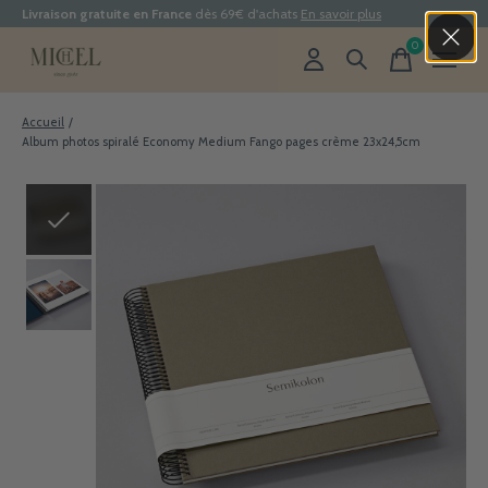
Livraison gratuite en France
dès 69€ d'achats
En savoir plus
0
items
Accueil
/
Album photos spiralé Economy Medium Fango pages crème 23x24,5cm
Slideshow Items