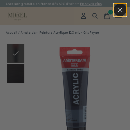
Livraison gratuite en France
dès 69€ d'achats
En savoir plus
0
items
Accueil
/
Amsterdam Peinture Acrylique 120 mL - Gris Payne
Slideshow Items