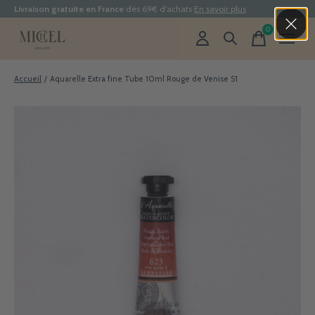
Livraison gratuite en France
dès 69€ d'achats
En savoir plus
0
items
Accueil
/
Aquarelle Extra fine Tube 10ml Rouge de Venise S1
Slideshow Items