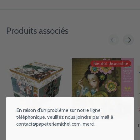
Produits associés
Carousel items
Bientôt disponible
En raison d'un problème sur notre ligne
téléphonique, veuillez nous joindre par mail à
contact@papeteriemichel.com
, merci.
D'ARPEJE Harry Potter - Coffret
DJECO Rock'n'Roses Les Plus
D
Secret
Grands - Papier Créatif
€43,30
€15,95