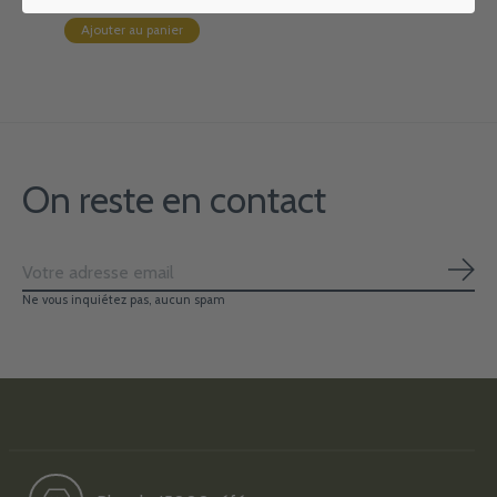
Ajouter au panier
On reste en contact
S'ab
Ne vous inquiétez pas, aucun spam