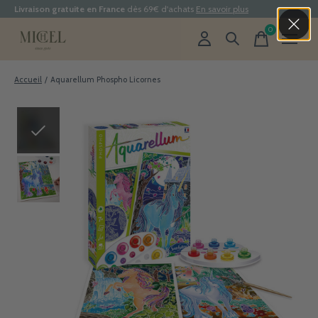
Livraison gratuite en France
dès 69€ d'achats
En savoir plus
0
items
Accueil
/
Aquarellum Phospho Licornes
Slideshow Items