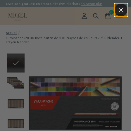
Livraison gratuite en France
dès 69€ d'achats
En savoir plus
0
items
Accueil
/
Luminance 6901® Boîte carton de 100 crayons de couleurs +1 full blender+1
crayon blender
Slideshow Items