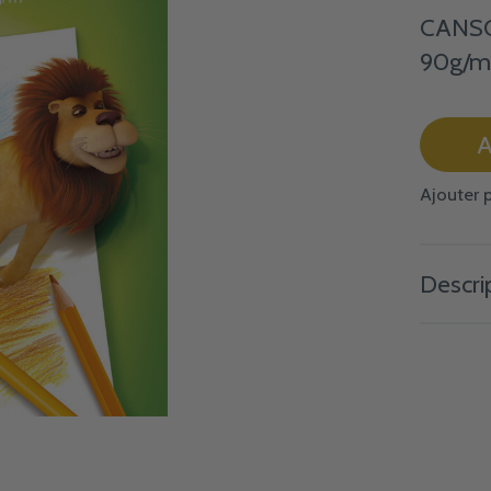
CANSON
90g/m
A
Ajouter 
Descri