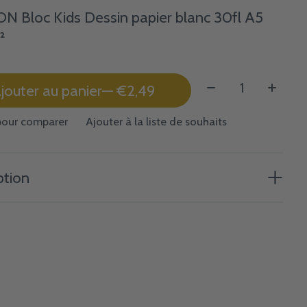
 Bloc Kids Dessin papier blanc 30fl A5
²
Quantité:
jouter au panier
— €2,49
pour comparer
Ajouter à la liste de souhaits
ption