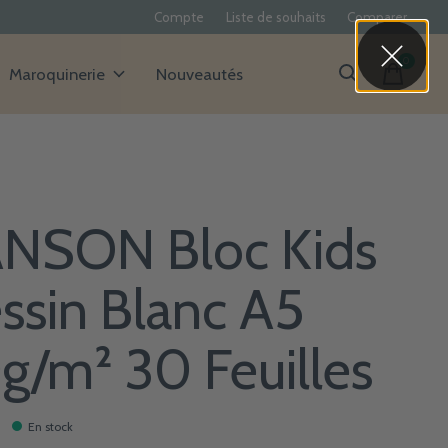
Compte
Liste de souhaits
Comparer
0
items
Maroquinerie
Nouveautés
NSON Bloc Kids
ssin Blanc A5
g/m² 30 Feuilles
En stock