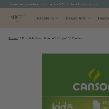
Livraison gratuite en France
dès 69€ d'achats
En savoir plus
Papeterie
Beaux-Arts
Haute 
Accueil
/
Bloc Kids Dessin Blanc A5 90g/m² 30 Feuilles
Slideshow Items