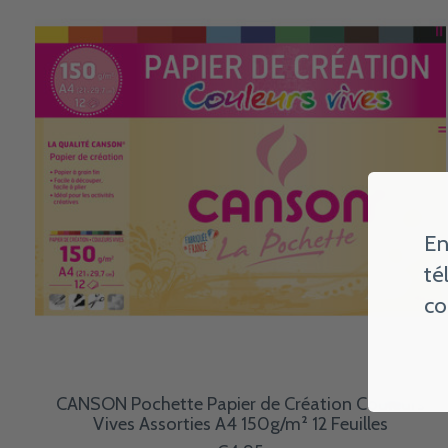
En
té
co
CANSON Pochette Papier de Création Couleurs
Vives Assorties A4 150g/m² 12 Feuilles