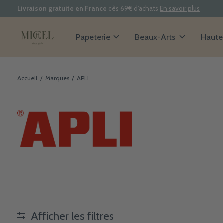
Livraison gratuite en France
dès 69€ d'achats
En savoir plus
Papeterie
Beaux-Arts
Haute 
Accueil
/
Marques
/
APLI
APLI
Afficher les filtres