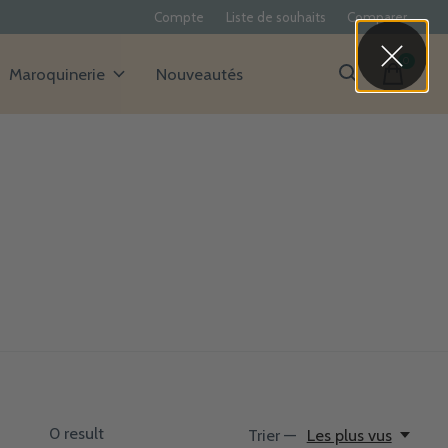
Compte
Liste de souhaits
Comparer
0
items
Maroquinerie
Nouveautés
0
result
Trier —
Les plus vus