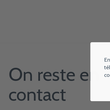
En
On reste en
té
co
contact