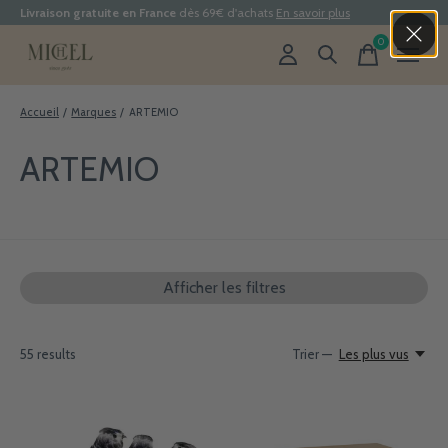
Livraison gratuite en France
dès 69€ d'achats
En savoir plus
0
items
Accueil
/
Marques
/
ARTEMIO
ARTEMIO
Afficher les filtres
55
results
Trier —
Les plus vus