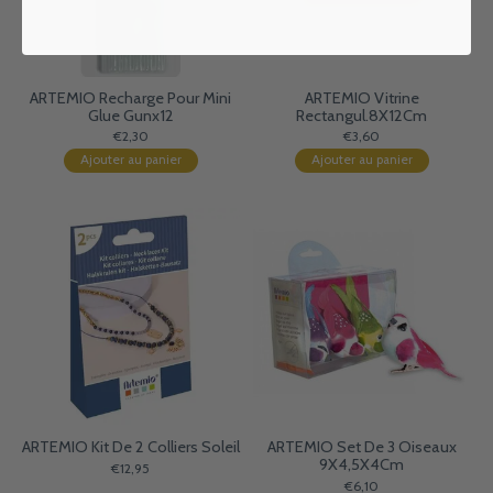
ARTEMIO Recharge Pour Mini
ARTEMIO Vitrine
Glue Gunx12
Rectangul.8X12Cm
€2,30
€3,60
Ajouter au panier
Ajouter au panier
ARTEMIO Kit De 2 Colliers Soleil
ARTEMIO Set De 3 Oiseaux
9X4,5X4Cm
€12,95
€6,10