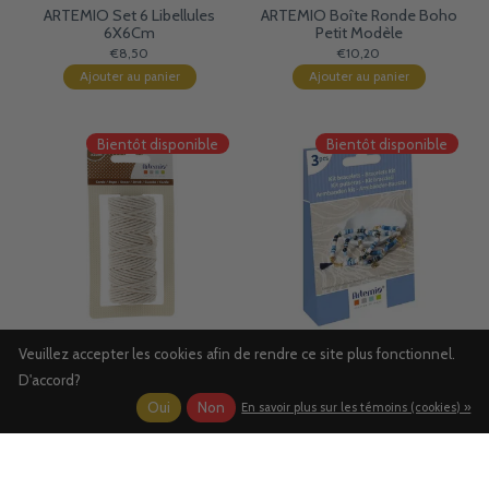
ARTEMIO Set 6 Libellules
ARTEMIO Boîte Ronde Boho
6X6Cm
Petit Modèle
€8,50
€10,20
Ajouter au panier
Ajouter au panier
Bientôt disponible
Bientôt disponible
Veuillez accepter les cookies afin de rendre ce site plus fonctionnel.
ARTEMIO Coton Macramé
ARTEMIO Kit Bracelet Mer
2,5Mm25M
D'accord?
€4,95
€5,80
Oui
Non
En savoir plus sur les témoins (cookies) »