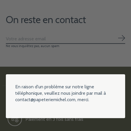
On reste en contact
S'ab
Ne vous inquiétez pas, aucun spam
En raison d'un problème sur notre ligne
téléphonique, veuillez nous joindre par mail à
contact@papeteriemichel.com
, merci.
Plus de 15000 références
Paiement en 3 fois sans frais