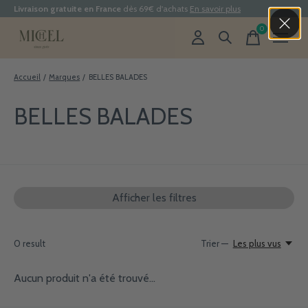
Livraison gratuite en France
dès 69€ d'achats
En savoir plus
0
items
Accueil
/
Marques
/
BELLES BALADES
BELLES BALADES
Afficher les filtres
0
result
Trier —
Les plus vus
Aucun produit n'a été trouvé...