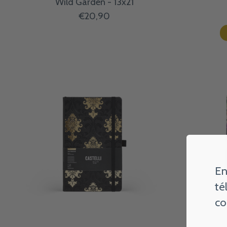
Wild Garden - 13x21
€20,90
En
té
co