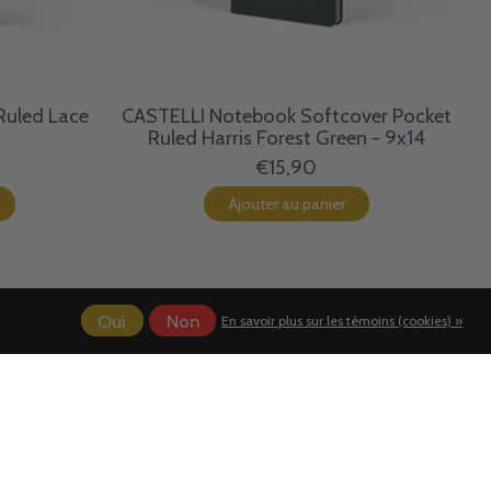
Ruled Lace
CASTELLI Notebook Softcover Pocket
Ruled Harris Forest Green - 9x14
€15,90
Ajouter au panier
Oui
Non
En savoir plus sur les témoins (cookies) »