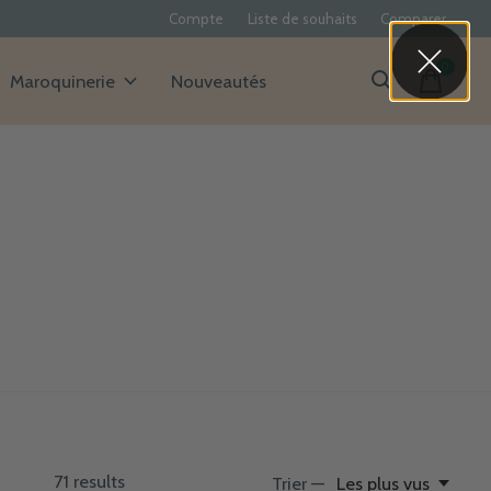
Compte
Liste de souhaits
Comparer
0
items
Maroquinerie
Nouveautés
71
results
Trier —
Les plus vus