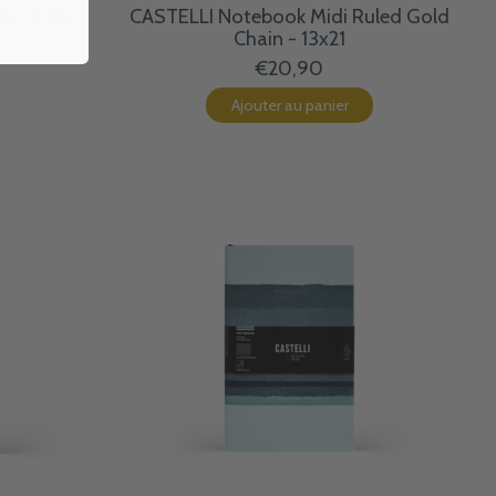
et Ruled
CASTELLI Notebook Midi Ruled Gold
 9x14
Chain - 13x21
€20,90
Ajouter au panier