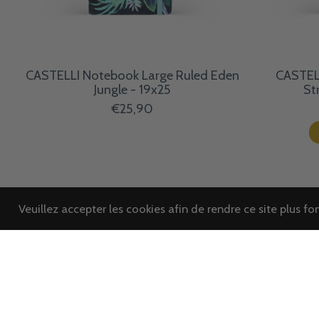
CASTELLI Notebook Large Ruled Eden
CASTEL
Jungle - 19x25
St
€25,90
Veuillez accepter les cookies afin de rendre ce site plus f