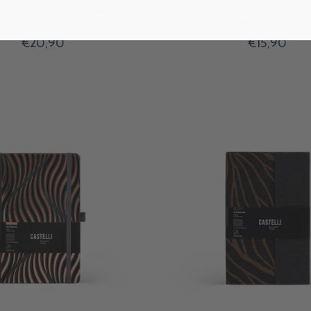
Notebook Midi Ruled Eden
CASTELLI Notebook Pock
Tropical - 13x21
Eden Wild Garden -
€20,90
€15,90