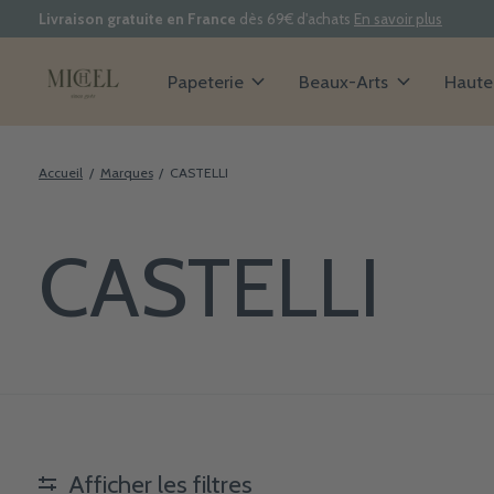
Livraison gratuite en France
dès 69€ d'achats
En savoir plus
Papeterie
Beaux-Arts
Haute 
Accueil
/
Marques
/
CASTELLI
CASTELLI
Afficher les filtres