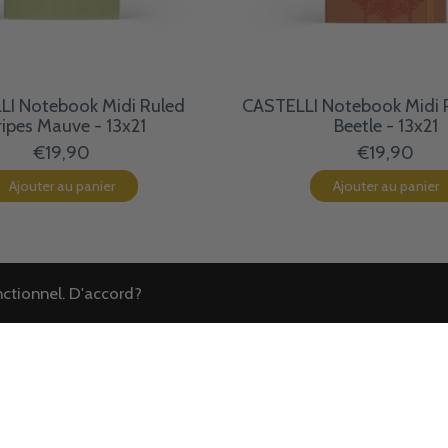
LI Notebook Midi Ruled
CASTELLI Notebook Midi 
ripes Mauve - 13x21
Beetle - 13x21
€19,90
€19,90
Ajouter au panier
Ajouter au panier
onctionnel. D'accord?
Voir plus