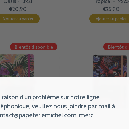
Oasis - 13x21
Tropical - 19x25
€20,90
€25,90
Ajouter au panier
Ajouter au panier
Bientôt disponible
Bientôt d
 raison d'un problème sur notre ligne
léphonique, veuillez nous joindre par mail à
ntact@papeteriemichel.com
, merci.