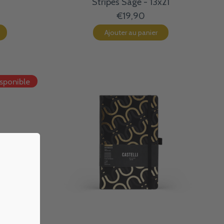
Stripes Sage - 13x21
€19,90
Ajouter au panier
isponible