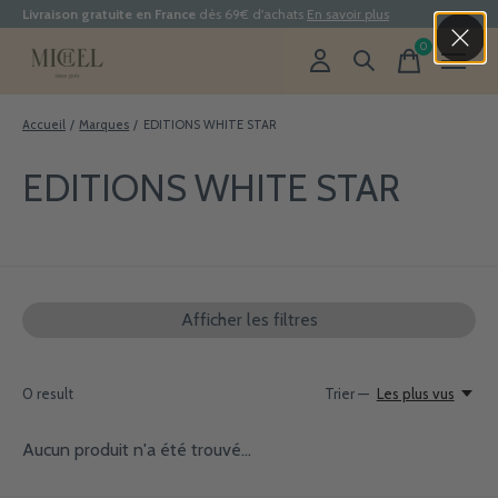
Livraison gratuite en France
dès 69€ d'achats
En savoir plus
0
items
Accueil
/
Marques
/
EDITIONS WHITE STAR
EDITIONS WHITE STAR
Afficher les filtres
0
result
Trier —
Les plus vus
Aucun produit n'a été trouvé...