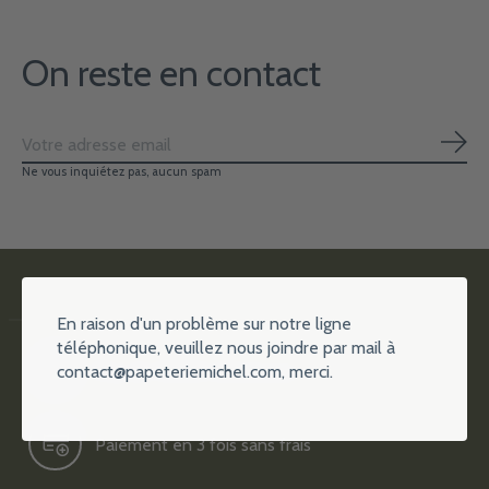
On reste en contact
S'ab
Ne vous inquiétez pas, aucun spam
En raison d'un problème sur notre ligne
téléphonique, veuillez nous joindre par mail à
contact@papeteriemichel.com
, merci.
Plus de 15000 références
Paiement en 3 fois sans frais