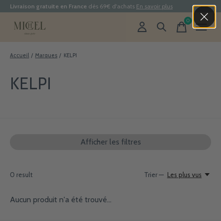
Livraison gratuite en France
dès 69€ d'achats
En savoir plus
0
items
Accueil
/
Marques
/
KELPI
KELPI
Afficher les filtres
0
result
Trier —
Les plus vus
Aucun produit n'a été trouvé...