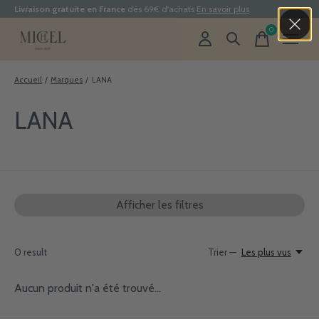
Livraison gratuite en France
dès 69€ d'achats
En savoir plus
0
items
Accueil
/
Marques
/
LANA
LANA
Afficher les filtres
0
result
Trier —
Les plus vus
Aucun produit n'a été trouvé...