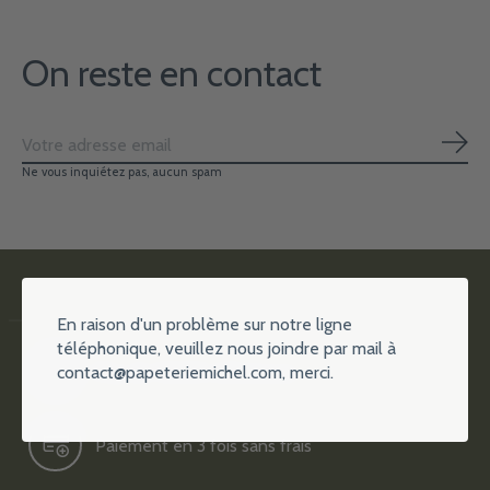
On reste en contact
S'ab
Ne vous inquiétez pas, aucun spam
En raison d'un problème sur notre ligne
téléphonique, veuillez nous joindre par mail à
contact@papeteriemichel.com
, merci.
Plus de 15000 références
Paiement en 3 fois sans frais