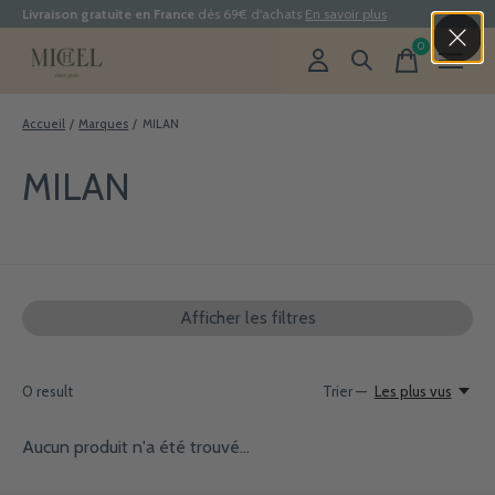
Livraison gratuite en France
dès 69€ d'achats
En savoir plus
0
items
Accueil
/
Marques
/
MILAN
MILAN
Afficher les filtres
0
result
Trier —
Les plus vus
Aucun produit n'a été trouvé...