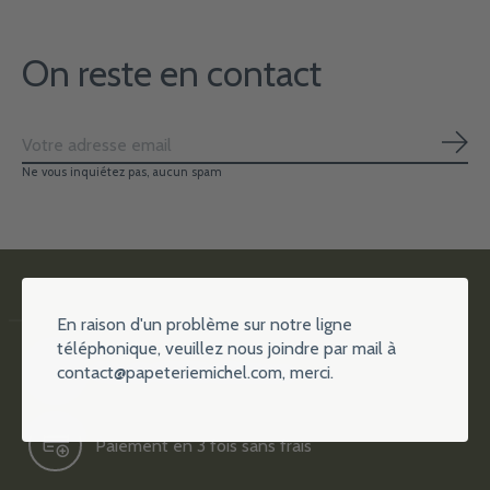
On reste en contact
S'ab
Ne vous inquiétez pas, aucun spam
En raison d'un problème sur notre ligne
téléphonique, veuillez nous joindre par mail à
contact@papeteriemichel.com
, merci.
Plus de 15000 références
Paiement en 3 fois sans frais