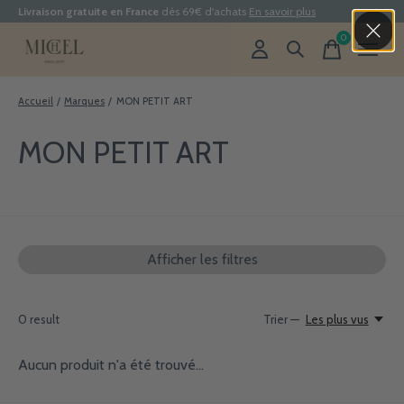
Livraison gratuite en France
dès 69€ d'achats
En savoir plus
0
items
Accueil
/
Marques
/
MON PETIT ART
MON PETIT ART
Afficher les filtres
0
result
Trier —
Les plus vus
Aucun produit n'a été trouvé...