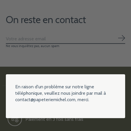
On reste en contact
S'ab
Ne vous inquiétez pas, aucun spam
En raison d'un problème sur notre ligne
téléphonique, veuillez nous joindre par mail à
contact@papeteriemichel.com
, merci.
Plus de 15000 références
Paiement en 3 fois sans frais