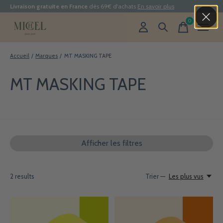
Livraison gratuite en France
dès 69€ d'achats
En savoir plus
0
items
Accueil
/
Marques
/
MT MASKING TAPE
MT MASKING TAPE
Afficher les filtres
2
results
Trier —
Les plus vus