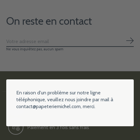
On reste en contact
S'ab
Ne vous inquiétez pas, aucun spam
En raison d'un problème sur notre ligne
téléphonique, veuillez nous joindre par mail à
contact@papeteriemichel.com
, merci.
Plus de 15000 références
Paiement en 3 fois sans frais