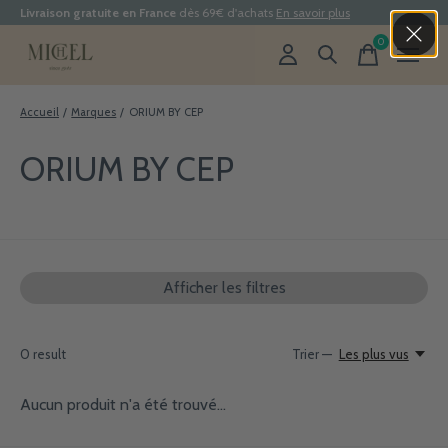
Livraison gratuite en France
dès 69€ d'achats
En savoir plus
0
items
Accueil
/
Marques
/
ORIUM BY CEP
ORIUM BY CEP
Afficher les filtres
0
result
Trier —
Les plus vus
Aucun produit n'a été trouvé...