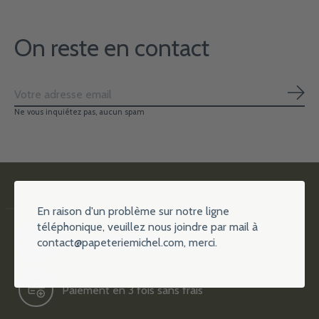
On reste en contact
S'ab
Ne vous inquiétez pas, aucun spam
En raison d'un problème sur notre ligne
téléphonique, veuillez nous joindre par mail à
contact@papeteriemichel.com
, merci.
Plus de 15000 références
Paiement en 3 fois sans frais