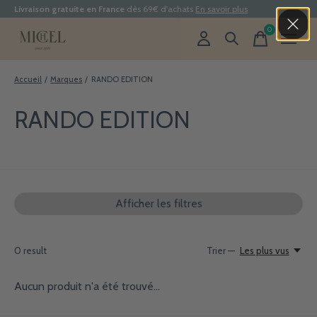
Livraison gratuite en France
dès 69€ d'achats
En savoir plus
0
items
Accueil
/
Marques
/
RANDO EDITION
RANDO EDITION
Afficher les filtres
0
result
Trier —
Les plus vus
Aucun produit n'a été trouvé...