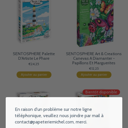
SENTOSPHERE Palette
SENTOSPHERE Art & Creations
D'Artiste Le Phare
Canevas A Diamanter -
Papillons Et Marguerites
€24,25
€12,25
Ajouter au panier
Ajouter au panier
Bientôt disponible
En raison d'un problème sur notre ligne
téléphonique, veuillez nous joindre par mail à
contact@papeteriemichel.com
, merci.