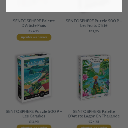
SENTOSPHERE Palette
SENTOSPHERE Puzzle 500 P -
D'Artiste Paris
Les Fruits D'Eté
€24,25
€13,95
Ajouter au panier
SENTOSPHERE Puzzle 500 P -
SENTOSPHERE Palette
Les Caraïbes
D'Artiste Lagon En Thaïlande
€13,95
€24,25
Ajouter au panier
Ajouter au panier