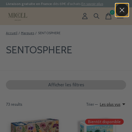
Livraison gratuite en France
dès 69€ d'achats
En savoir plus
0
items
Accueil
/
Marques
/
SENTOSPHERE
SENTOSPHERE
Afficher les filtres
73
results
Trier —
Les plus vus
Bientôt disponible