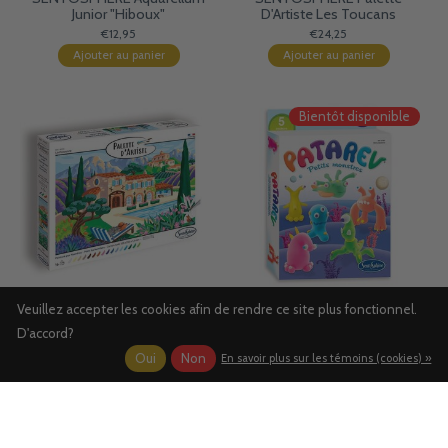
Junior "Hiboux"
D'Artiste Les Toucans
€12,95
€24,25
Ajouter au panier
Ajouter au panier
Bientôt disponible
Veuillez accepter les cookies afin de rendre ce site plus fonctionnel.
SENTOSPHERE Palette
SENTOSPHERE Patarev : Blister
D'Artiste La Provence
Petits Monstres
D'accord?
€24,25
€10,95
Oui
Non
En savoir plus sur les témoins (cookies) »
Ajouter au panier