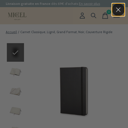
Livraison gratuite en France
dès 69€ d'achats
En savoir plus
0
items
Accueil
/
Carnet Classique, Ligné, Grand Format, Noir, Couverture Rigide
Slideshow Items