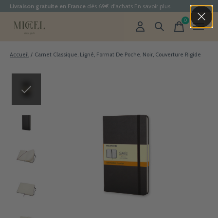
Livraison gratuite en France
dès 69€ d'achats
En savoir plus
0
items
Accueil
/
Carnet Classique, Ligné, Format De Poche, Noir, Couverture Rigide
Slideshow Items