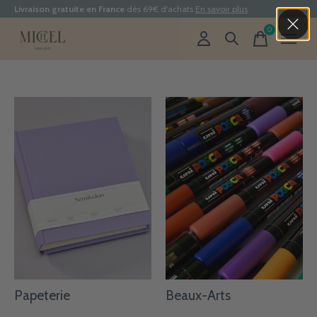
Livraison gratuite en France
dès 69€ d'achats
En savoir plus
0
items
Papeterie
Beaux-Arts