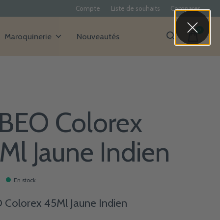
Compte
Liste de souhaits
Comparer
0
items
Maroquinerie
Nouveautés
BEO Colorex
Ml Jaune Indien
En stock
Colorex 45Ml Jaune Indien