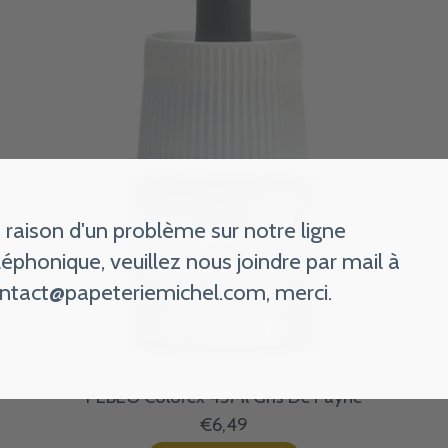
 raison d'un problème sur notre ligne
léphonique, veuillez nous joindre par mail à
ntact@papeteriemichel.com
, merci.
PEBEO Colorex 45Ml Gris De Payne
€6,49