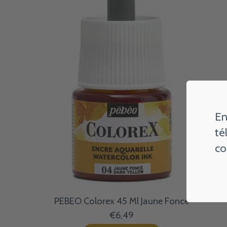
En
té
co
PEBEO Colorex 45 Ml Jaune Fonce
€6,49