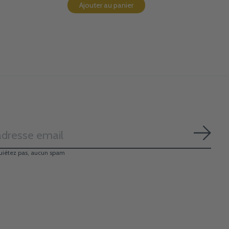
Ajouter au panier
S'ab
uiétez pas, aucun spam