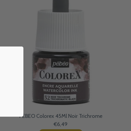
PEBEO Colorex 45Ml Noir Trichrome
€6,49