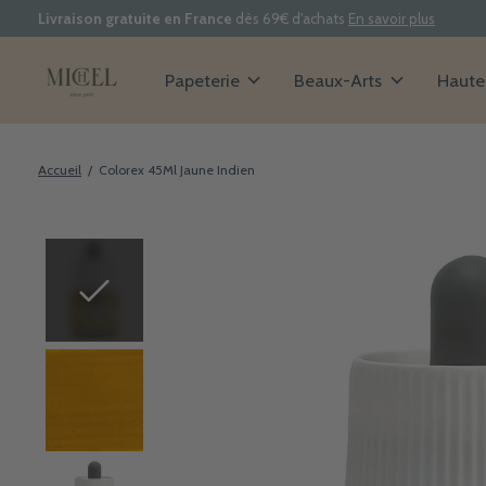
Livraison gratuite en France
dès 69€ d'achats
En savoir plus
Papeterie
Beaux-Arts
Haute 
Accueil
/
Colorex 45Ml Jaune Indien
Slideshow Items