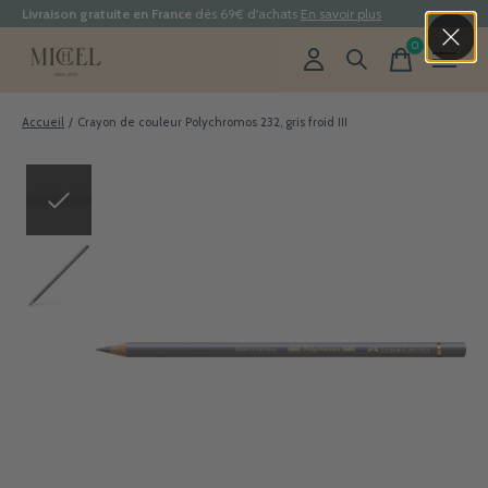
Livraison gratuite en France
dès 69€ d'achats
En savoir plus
0
items
Accueil
/
Crayon de couleur Polychromos 232, gris froid III
Slideshow Items