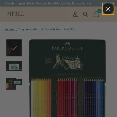
Livraison gratuite en France
dès 69€ d'achats
En savoir plus
0
items
Accueil
/
Crayons couleur A. Dürer boîte métal 60x
Slideshow Items