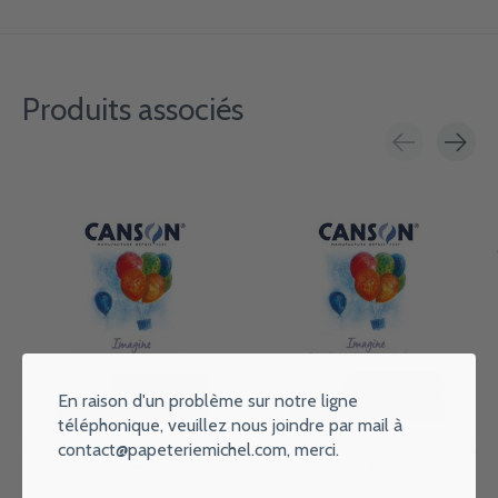
Produits associés
Carousel items
En raison d'un problème sur notre ligne
téléphonique, veuillez nous joindre par mail à
CANSON Bloc Colle 1 Cote 50Fl
CANSON Bloc Colle 1 Cote 50Fl
contact@papeteriemichel.com
, merci.
Canson® Imagine A5 200G
Canson® Imagine A4 200G
€5,75
€8,95