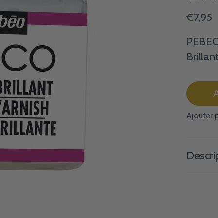
€7,95
PEBEO 
Brillan
A
Ajouter 
Descri