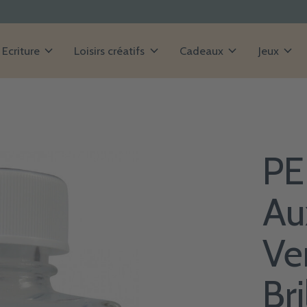
Ecriture
Loisirs créatifs
Cadeaux
Jeux
PE
Aux
Ve
Bri