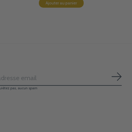
Ajouter au panier
S'ab
uiétez pas, aucun spam