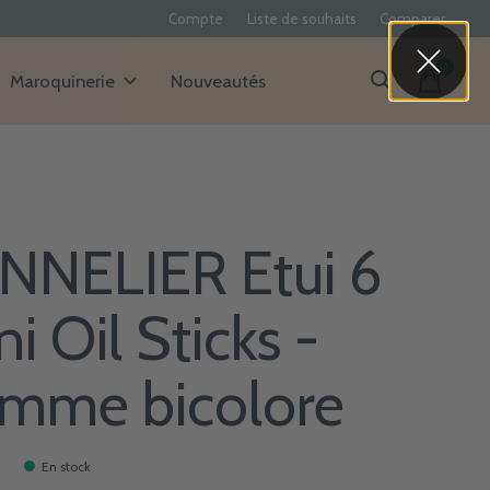
Compte
Liste de souhaits
Comparer
0
items
Maroquinerie
Nouveautés
NNELIER Etui 6
i Oil Sticks -
mme bicolore
5
En stock