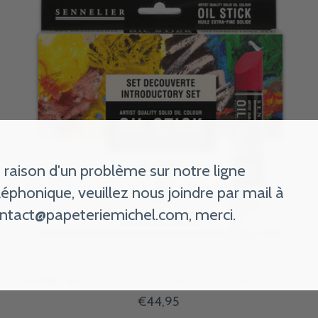
 raison d'un problème sur notre ligne
léphonique, veuillez nous joindre par mail à
ntact@papeteriemichel.com
, merci.
SENNELIER Etui oil stick 6x38ml - Set Découverte
€44,95