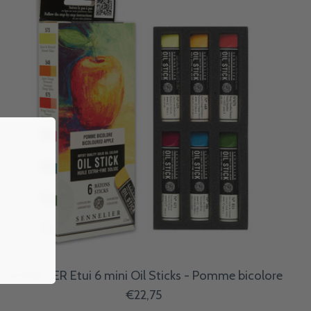
SENNELIER Etui 6 mini Oil Sticks - Pomme bicolore
€22,75