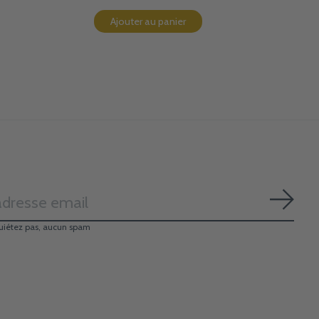
Ajouter au panier
S'ab
uiétez pas, aucun spam