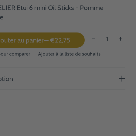
IER Etui 6 mini Oil Sticks - Pomme
re
Quantité:
jouter au panier
— €22,75
pour comparer
Ajouter à la liste de souhaits
ption