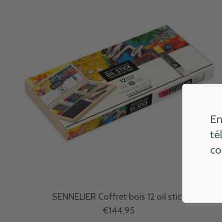
En
té
co
SENNELIER Coffret bois 12 oil stick
€144,95