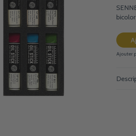
SENNEL
bicolo
A
Ajouter 
Descri