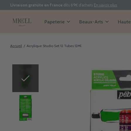
Livraison gratuite en France
dès 69€ d'achats
En savoir plus
Papeterie
Beaux-Arts
Haute 
Accueil
/
Acrylique Studio Set 12 Tubes 12Ml
Slideshow Items