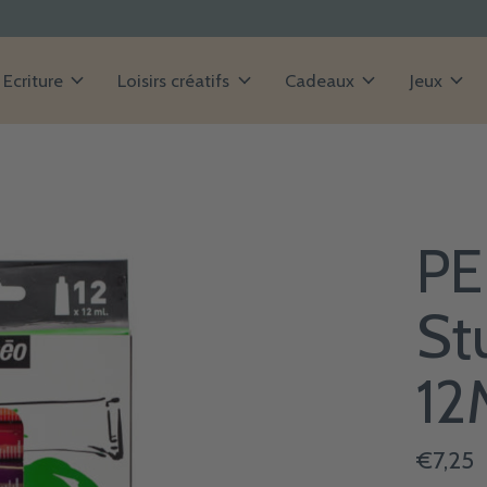
Ecriture
Loisirs créatifs
Cadeaux
Jeux
PE
St
12
€7,25