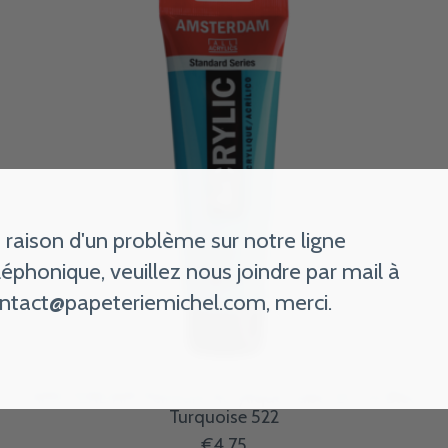
 raison d'un problème sur notre ligne
léphonique, veuillez nous joindre par mail à
ntact@papeteriemichel.com
, merci.
AMSTERDAM Peinture Acrylique Tube 120 ml Bleu
Turquoise 522
€4,75