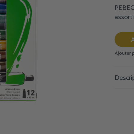
PEBEO 
assorti
A
Ajouter 
Descri