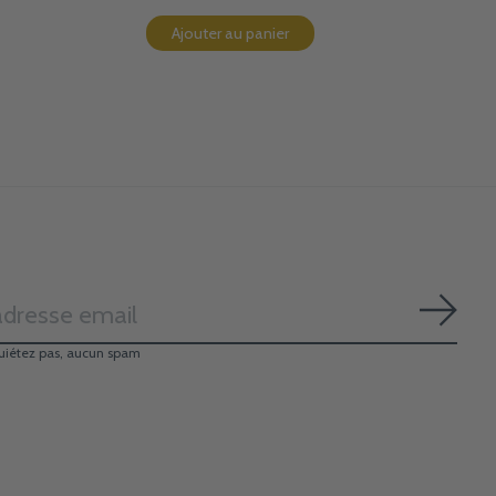
Ajouter au panier
S'ab
uiétez pas, aucun spam