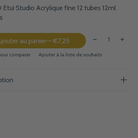
Etui Studio Acrylique fine 12 tubes 12ml
s
Quantité:
jouter au panier
— €7,25
pour comparer
Ajouter à la liste de souhaits
ption