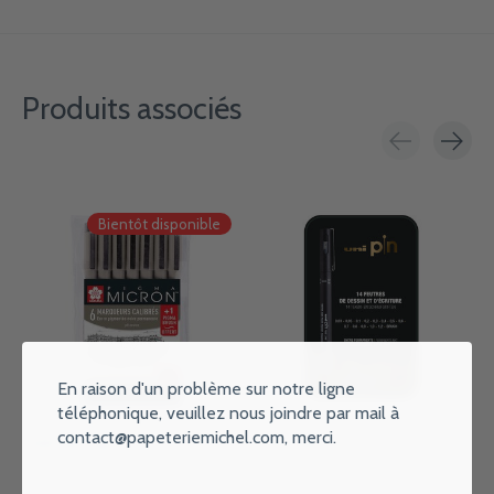
Produits associés
Carousel items
Bientôt disponible
En raison d'un problème sur notre ligne
téléphonique, veuillez nous joindre par mail à
contact@papeteriemichel.com
, merci.
SAKURA Pigma Micron Etui 6+1
UNI-BALL Boite métal noir de
Gratuit
14 Feutres Uni Pin
€16,90
€29,90