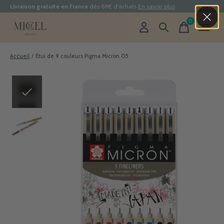
Livraison gratuite en France
dès 69€ d'achats
En savoir plus
0
items
Accueil
/
Étui de 9 couleurs Pigma Micron 05
Slideshow Items