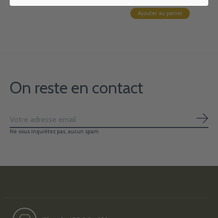
Ajouter au panier
On reste en contact
S'ab
Ne vous inquiétez pas, aucun spam