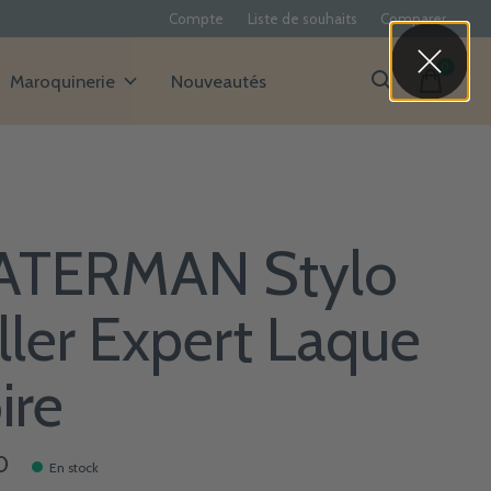
Compte
Liste de souhaits
Comparer
0
items
Maroquinerie
Nouveautés
TERMAN Stylo
ller Expert Laque
ire
0
En stock