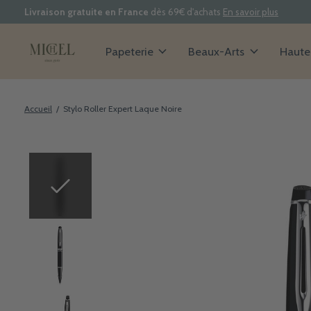
Livraison gratuite en France
dès 69€ d'achats
En savoir plus
Papeterie
Beaux-Arts
Haute 
Accueil
/
Stylo Roller Expert Laque Noire
Slideshow Items