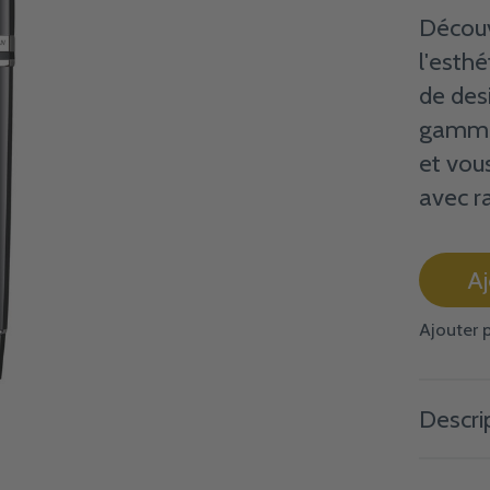
Découv
l'esthé
de des
gamme
et vou
avec r
Aj
Ajouter 
Descri