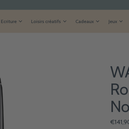
Ecriture
Loisirs créatifs
Cadeaux
Jeux
WA
Ro
No
€141,9