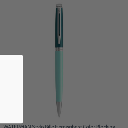
WATERMAN Stylo Bille Hemisphere Color Blocking