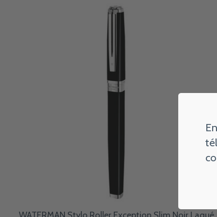
Carousel items
En
té
co
WATERMAN Stylo Roller Exception Slim Noir Laqué