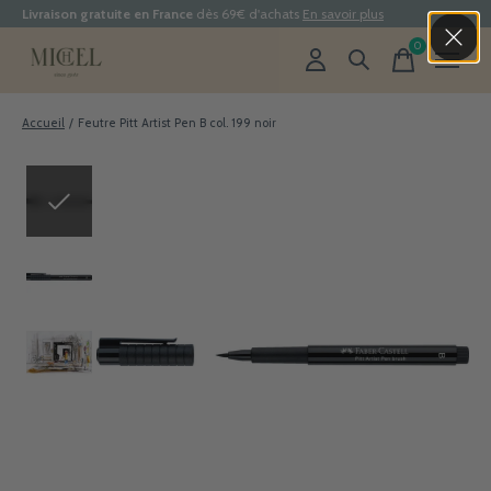
Livraison gratuite en France
dès 69€ d'achats
En savoir plus
0
items
Accueil
/
Feutre Pitt Artist Pen B col. 199 noir
Slideshow Items