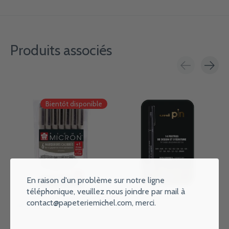
Produits associés
Carousel items
Bientôt disponible
En raison d'un problème sur notre ligne
téléphonique, veuillez nous joindre par mail à
contact@papeteriemichel.com
, merci.
SAKURA Pigma Micron Etui 6+1
UNI-BALL Boite métal noir de
Gratuit
14 Feutres Uni Pin
€16,90
€29,90