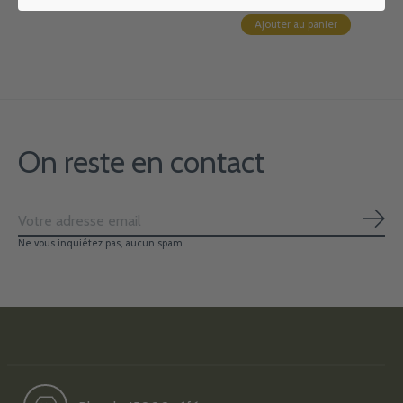
Ajouter au panier
On reste en contact
S'ab
Ne vous inquiétez pas, aucun spam