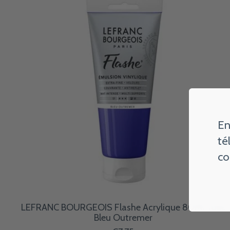
En
té
co
LEFRANC BOURGEOIS Flashe Acrylique 80Ml Tube
Bleu Outremer