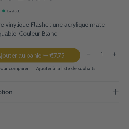
En stock
re vinylique Flashe : une acrylique mate
uable. Couleur Blanc
Quantité:
jouter au panier
— €7,75
pour comparer
Ajouter à la liste de souhaits
ption