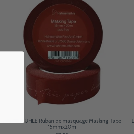
HAHNEMÜHLE Ruban de masquage Masking Tape
15mmx20m