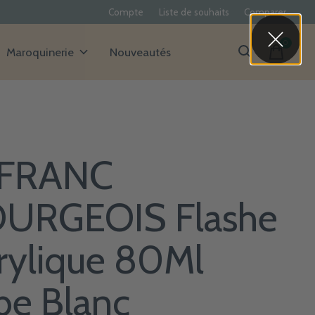
Compte
Liste de souhaits
Comparer
0
items
Maroquinerie
Nouveautés
FRANC
URGEOIS Flashe
rylique 80Ml
be Blanc