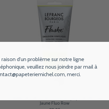
 raison d'un problème sur notre ligne
léphonique, veuillez nous joindre par mail à
ntact@papeteriemichel.com
, merci.
LEFRANC BOURGEOIS Flashe Acrylique 80Ml Tube
Jaune Fluo Row