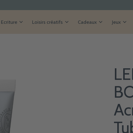
Ecriture
Loisirs créatifs
Cadeaux
Jeux
LE
BO
Ac
Tu