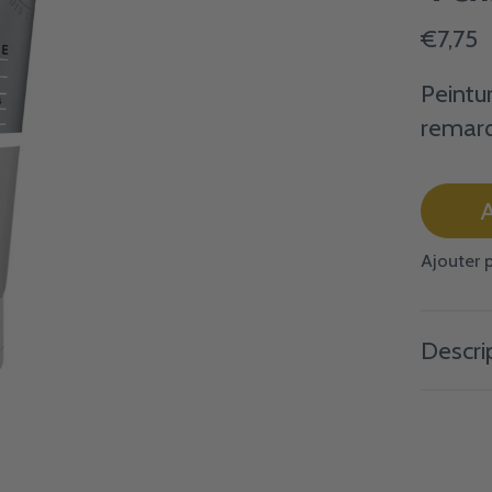
€7,75
Peintu
remarq
A
Ajouter 
Descri